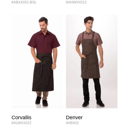
#ABXX052-BSL
#AHWXX012
Corvallis
Denver
#ALWXX022
#ABX02