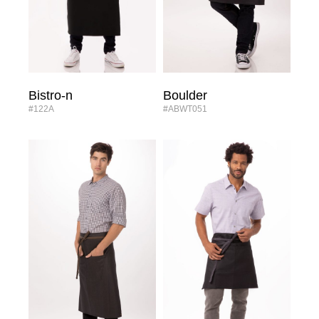
Bistro-n
Boulder
#122A
#ABWT051