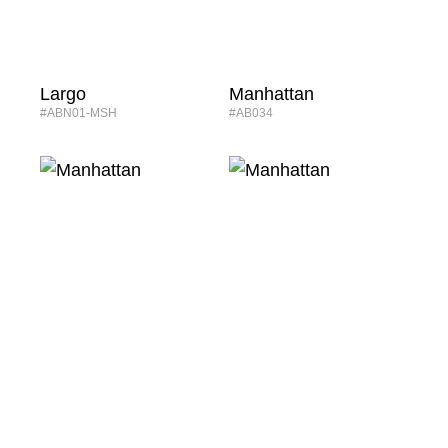
Largo
Manhattan
#ABN01-MSH
#AB034