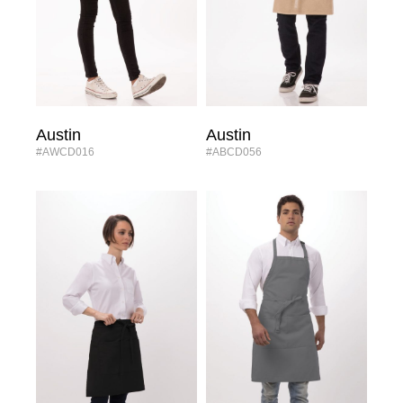
Austin
Austin
#AWCD016
#ABCD056