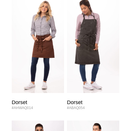
Dorset
Dorset
#AHWAQ014
#ABAQ054