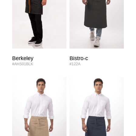
Berkeley
Bistro-c
#AHS01BLK
#122A