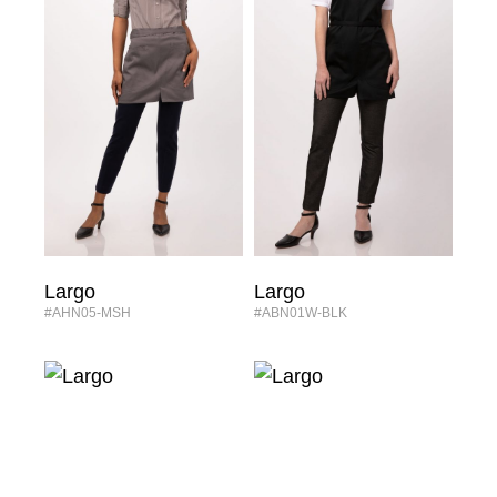
Largo
Largo
#AHN05-MSH
#ABN01W-BLK