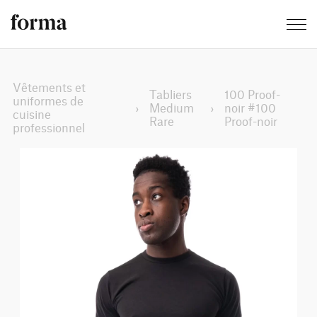
Vêtements et
Tabliers
100 Proof-
uniformes de
›
Medium
›
noir #100
cuisine
Rare
Proof-noir
professionnel