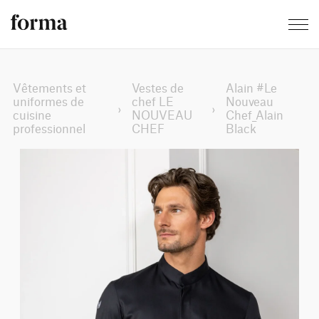
Vêtements et
Vestes de
Alain #Le
uniformes de
chef LE
Nouveau
›
›
cuisine
NOUVEAU
Chef_Alain
professionnel
CHEF
Black