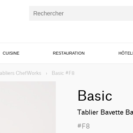
CUISINE
RESTAURATION
HÔTEL
abliers ChefWorks
›
Basic #F8
Basic
Tablier Bavette Ba
#F8