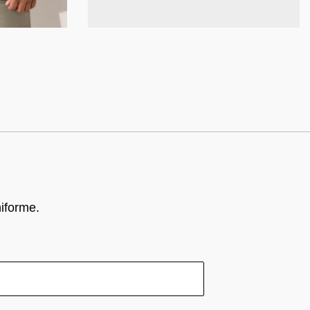
k
niforme.