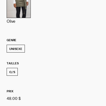
olive
GENRE
UNISEXE
TAILLES
O/S
PRIX
48.00 $