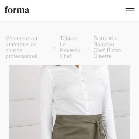
Vêtements et
Tabliers
Bistro #Le
uniformes de
Le
Nouveau
›
›
cuisine
Nouveau
Chef_Bistro
professionnel
Chef
Olivette