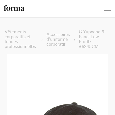
Vêtements
C-Yupoong 5-
Accessoires
corporatifs et
Panel Low
›
d’uniforme
›
tenues
Profile
corporatif
professionnelles
#6245CM