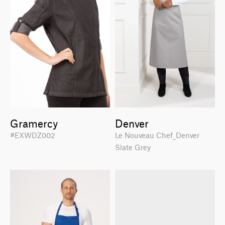
Gramercy
Denver
#EXWDZ002
Le Nouveau Chef_Denver
Slate Grey