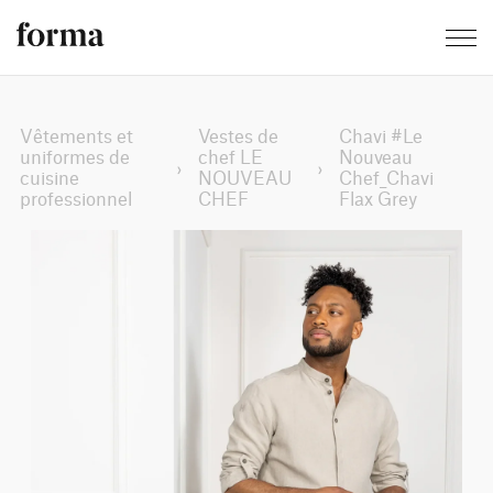
Vêtements et
Vestes de
Chavi #Le
uniformes de
chef LE
Nouveau
›
›
cuisine
NOUVEAU
Chef_Chavi
professionnel
CHEF
Flax Grey