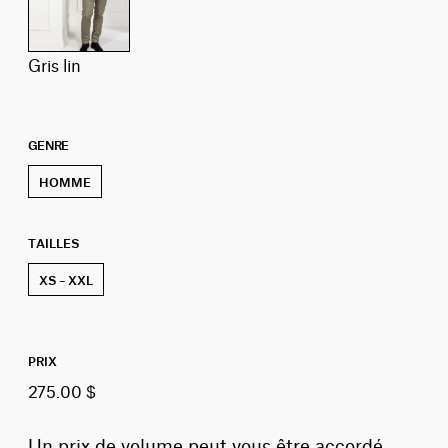
gris lin
GENRE
HOMME
TAILLES
XS – XXL
PRIX
275.00 $
Un prix de volume peut vous être accordé,