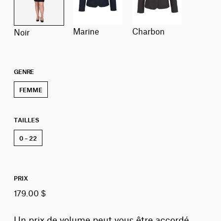
marine
charbon
noir
GENRE
FEMME
TAILLES
0 – 22
PRIX
179.00 $
Un prix de volume peut vous être accordé,