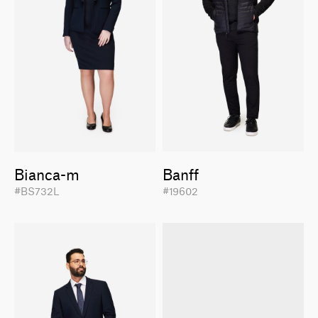
Bianca-m
Banff
#BS732L
#19602