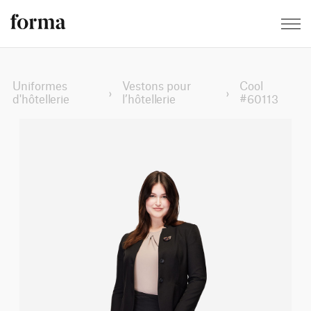
Uniformes
Vestons pour
Cool
›
›
d'hôtellerie
l’hôtellerie
#60113