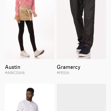
Austin
Gramercy
#AWCD016
#PEE01