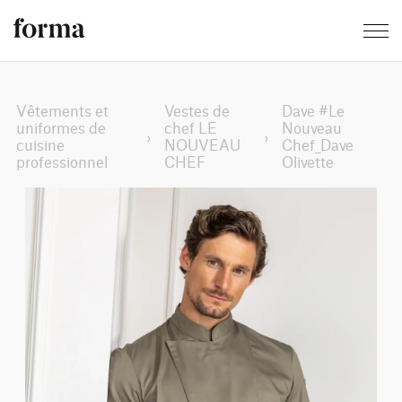
Vêtements et
Vestes de
Dave #Le
uniformes de
chef LE
Nouveau
›
›
cuisine
NOUVEAU
Chef_Dave
professionnel
CHEF
Olivette