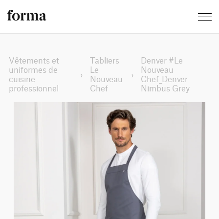
Vêtements et
Tabliers
Denver #Le
uniformes de
Le
Nouveau
›
›
cuisine
Nouveau
Chef_Denver
professionnel
Chef
Nimbus Grey