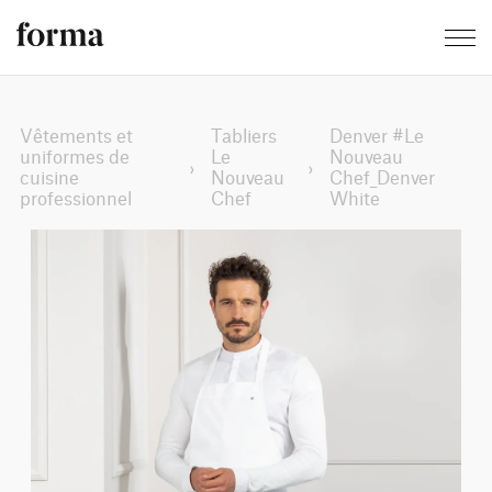
Vêtements et
Tabliers
Denver #Le
uniformes de
Le
Nouveau
›
›
cuisine
Nouveau
Chef_Denver
professionnel
Chef
White