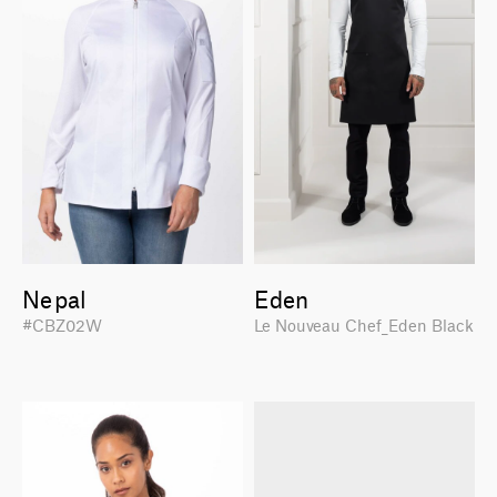
Nepal
Eden
#CBZ02W
Le Nouveau Chef_Eden Black