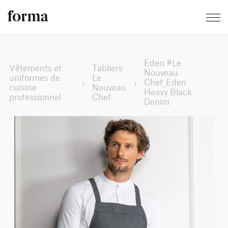
Eden #Le
Vêtements et
Tabliers
Nouveau
uniformes de
Le
›
›
Chef_Eden
cuisine
Nouveau
Heavy Black
professionnel
Chef
Denim