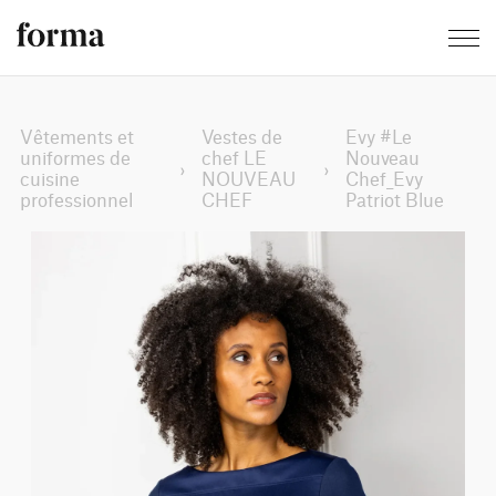
Vêtements et
Vestes de
Evy #Le
uniformes de
chef LE
Nouveau
›
›
cuisine
NOUVEAU
Chef_Evy
professionnel
CHEF
Patriot Blue