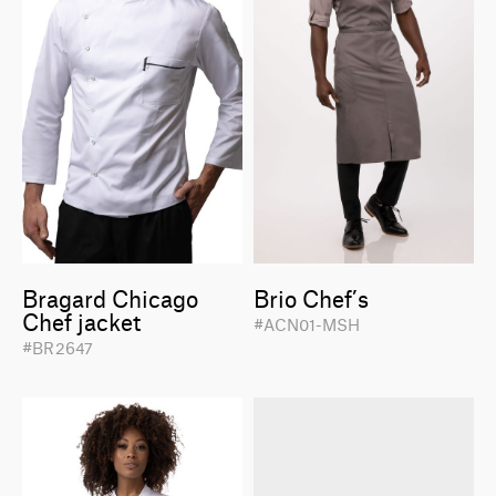
Bragard Chicago
Brio Chef’s
Chef jacket
#ACN01-MSH
#BR2647