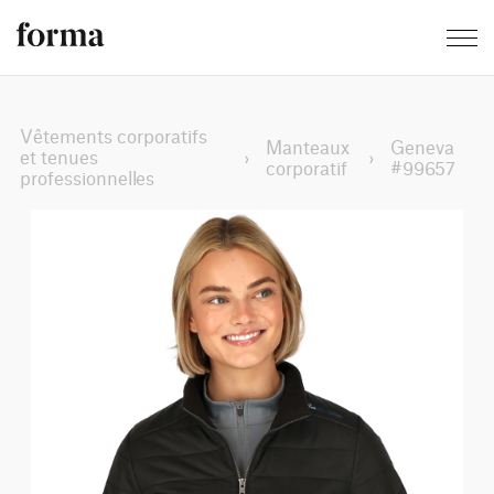
Vêtements corporatifs
Manteaux
Geneva
et tenues
›
›
corporatif
#99657
professionnelles