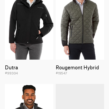
Dutra
Rougemont Hybrid
#99304
#19547