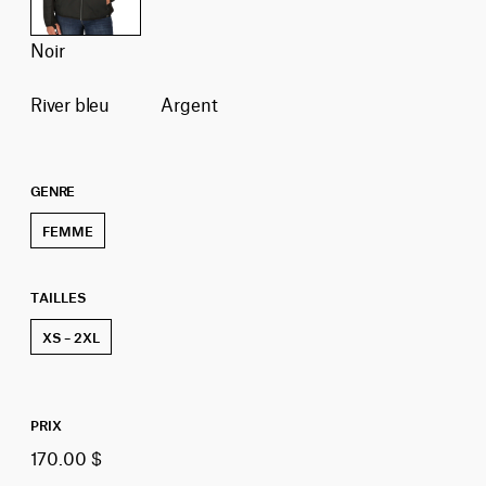
noir
river bleu
argent
GENRE
FEMME
TAILLES
XS – 2XL
PRIX
170.00 $