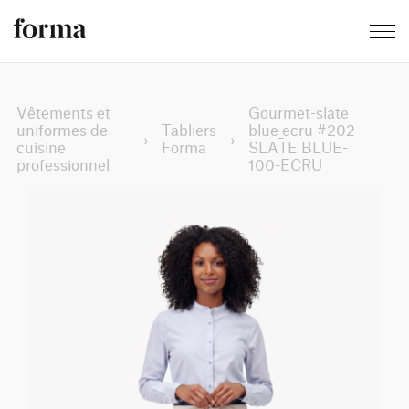
Vêtements et
Gourmet-slate
uniformes de
Tabliers
blue_ecru #202-
›
›
cuisine
Forma
SLATE BLUE-
professionnel
100-ECRU