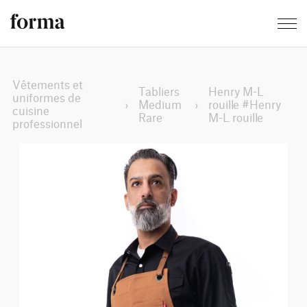
Vêtements et
Tabliers
Henry M-L
uniformes de
›
Medium
›
rouille #Henry
cuisine
Rare
M-L rouille
professionnel