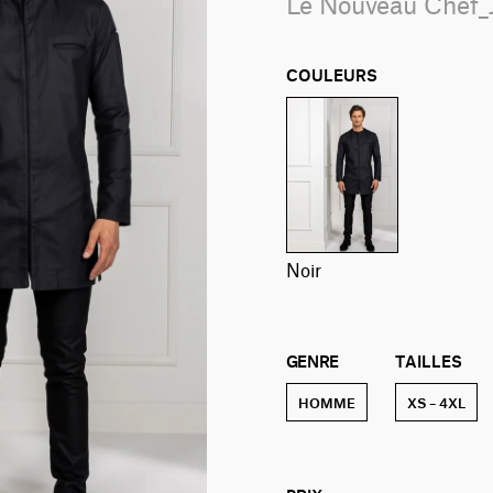
Le Nouveau Chef_
COULEURS
noir
GENRE
TAILLES
HOMME
XS – 4XL