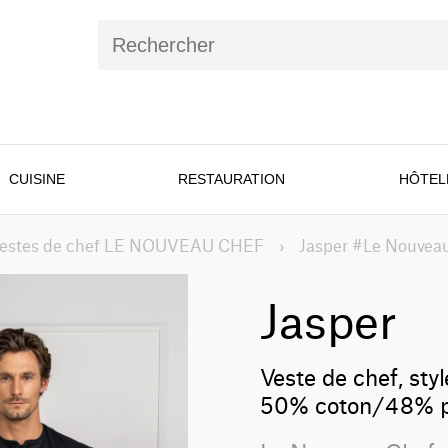
CUISINE
RESTAURATION
HÔTEL
estes de chef LE NOUVEAU CHEF
›
Jasper #Le Nouveau
Jasper
Veste de chef, sty
50% coton/48% p