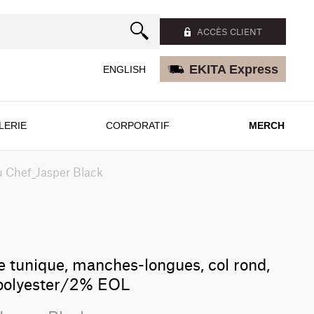
ACCÈS CLIENT
EKITA Express
ENGLISH
LERIE
CORPORATIF
MERCH
 Chef_Jasper Black
le tunique, manches-longues, col rond,
olyester/2% EOL