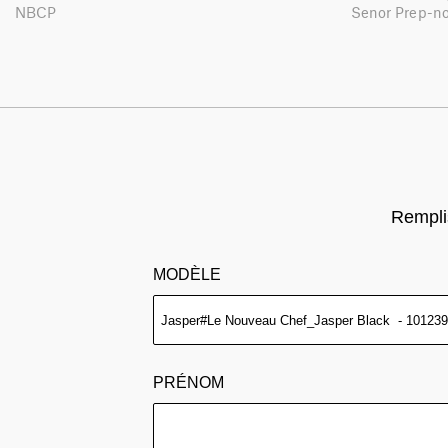
NBCP
Senor Prep-n
Remplis
MODÈLE
PRÉNOM