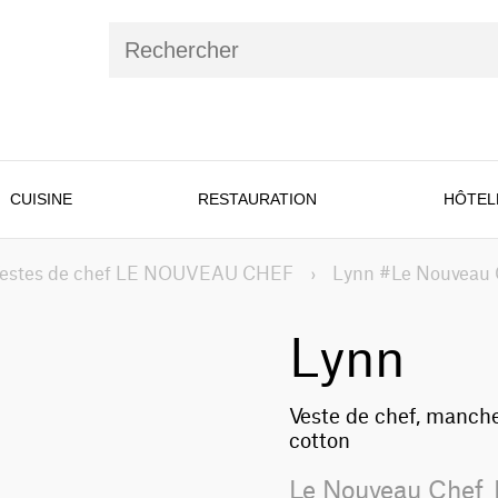
CUISINE
RESTAURATION
HÔTEL
estes de chef LE NOUVEAU CHEF
›
Lynn #Le Nouveau C
Lynn
Veste de chef, manch
cotton
Le Nouveau Chef_