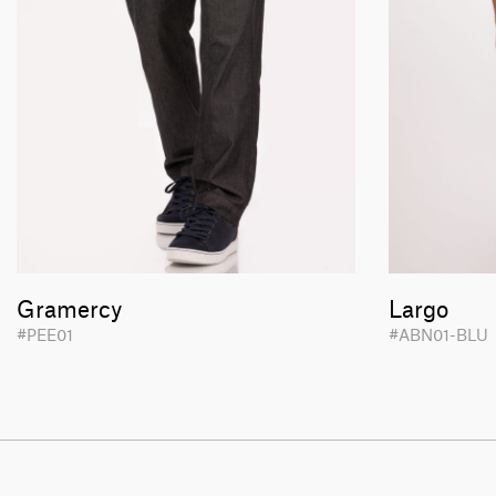
Gramercy
Largo
#PEE01
#ABN01-BL