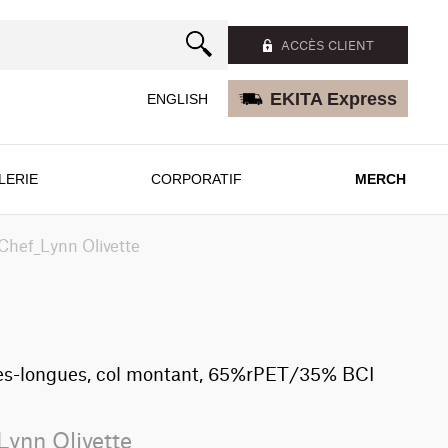
ACCÈS CLIENT
EKITA Express
ENGLISH
LERIE
CORPORATIF
MERCH
hef_Lynn Olivette
es-longues, col montant, 65%rPET/35% BCI
Lynn Olivette