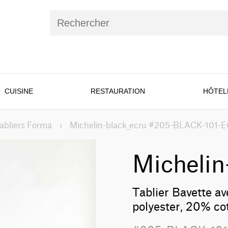
CUISINE
RESTAURATION
HÔTEL
abliers Forma
›
Michelin-black_ecru #205-BLACK-101-
Michelin
Tablier Bavette a
polyester, 20% co