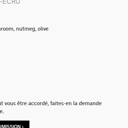
1-ECRU
hroom, nutmeg, olive
t vous être accordé, faites-en la demande
e.
MISSION ›