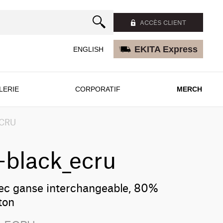
ACCÈS CLIENT
EKITA Express
ENGLISH
LERIE
CORPORATIF
MERCH
ECRU
-black_ecru
vec ganse interchangeable, 80%
ton