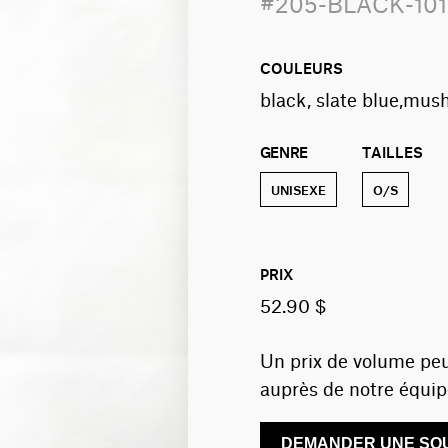
#205-BLACK-10
COULEURS
black, slate blue,mus
GENRE
TAILLES
UNISEXE
O/S
PRIX
52.90 $
Un prix de volume peu
auprès de notre équip
DEMANDER UNE SOU