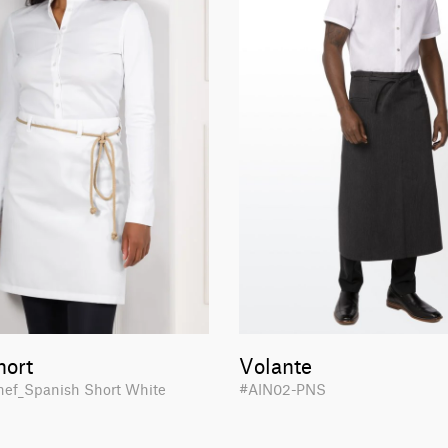
hort
Volante
hef_Spanish Short White
#AIN02-PNS