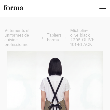
Vêtements et
Michelin-
uniformes de
Tabliers
olive_black
›
›
cuisine
Forma
#205-OLIVE-
professionnel
101-BLACK