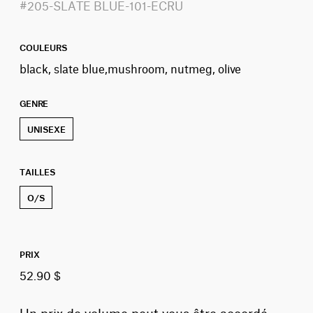
#205-SLATE BLUE-101-ECRU
COULEURS
black, slate blue,mushroom, nutmeg, olive
GENRE
UNISEXE
TAILLES
O/S
PRIX
52.90 $
Un prix de volume peut vous être accordé,