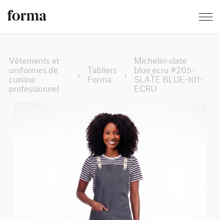
Vêtements et
Michelin-slate
uniformes de
Tabliers
blue_ecru #205-
›
›
cuisine
Forma
SLATE BLUE-101-
professionnel
ECRU