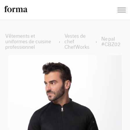
Vêtements et
Vestes de
Nepal
uniformes de cuisine
›
chef
›
#CBZ02
professionnel
ChefWorks