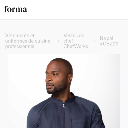
Vêtements et
Vestes de
Nepal
uniformes de cuisine
›
chef
›
#CBZ02
professionnel
ChefWorks