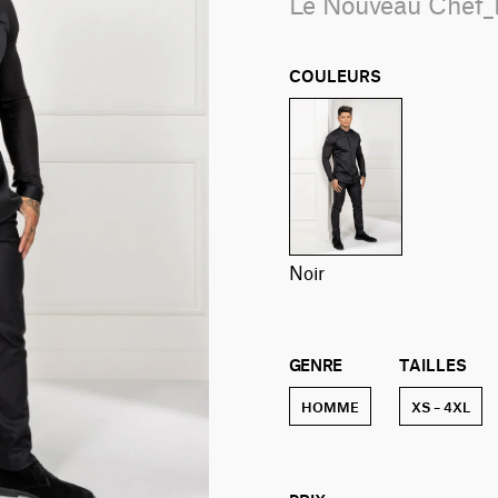
Le Nouveau Chef
COULEURS
noir
GENRE
TAILLES
HOMME
XS – 4XL