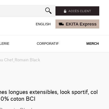
ACCÈS CLIENT
EKITA Express
ENGLISH
LERIE
CORPORATIF
MERCH
u Chef_Romain Black
s longues extensibles, look sportif, col
0% coton BCI