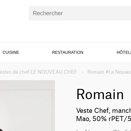
CUISINE
RESTAURATION
HÔTEL
estes de chef LE NOUVEAU CHEF
›
Romain #Le Nouvea
Romain
Veste Chef, manche
Mao, 50% rPET/5