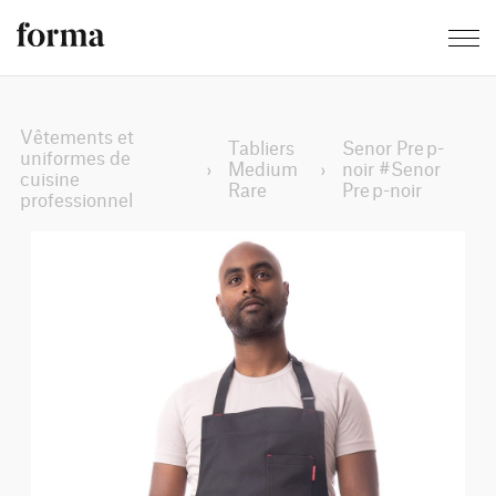
Vêtements et
Tabliers
Senor Prep-
uniformes de
›
Medium
›
noir #Senor
cuisine
Rare
Prep-noir
professionnel