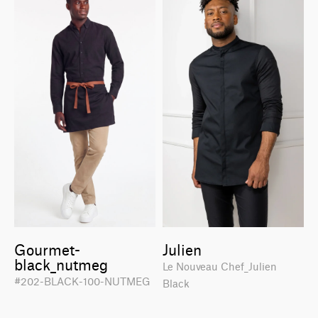
Gourmet-
Julien
black_nutmeg
Le Nouveau Chef_Julien
#202-BLACK-100-NUTMEG
Black