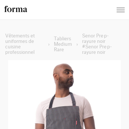
Vêtements et
Senor Prep-
Tabliers
uniformes de
rayure noir
›
Medium
›
cuisine
#Senor Prep-
Rare
professionnel
rayure noir