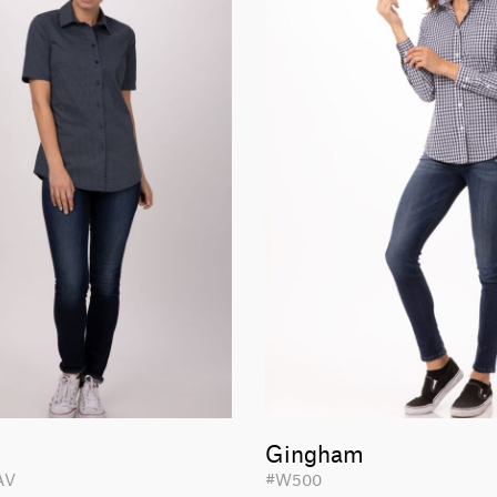
Gingham
NAV
#W500