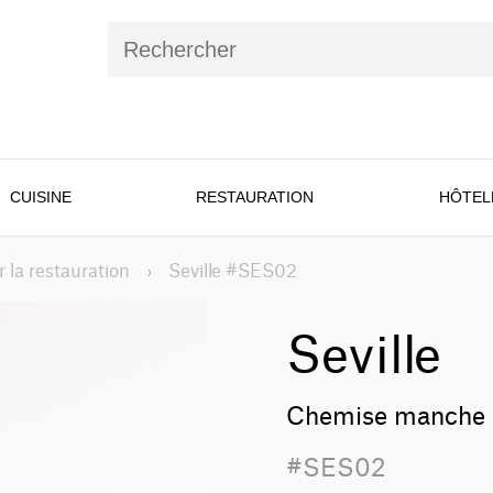
CUISINE
RESTAURATION
HÔTEL
 la restauration
›
Seville #SES02
Seville
Chemise manche l
#SES02