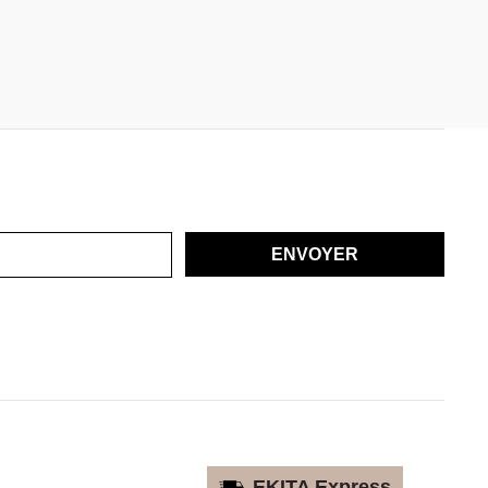
ENVOYER
EKITA Express