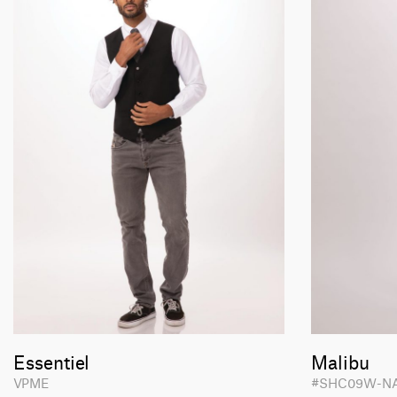
Essentiel
Malibu
VPME
#SHC09W-