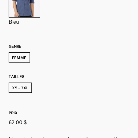
bleu
GENRE
FEMME
TAILLES
XS – 3XL
PRIX
62.00 $