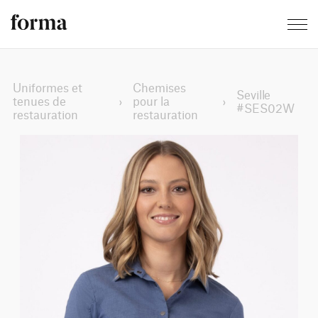
Uniformes et
Chemises
Seville
tenues de
›
pour la
›
#SES02W
restauration
restauration