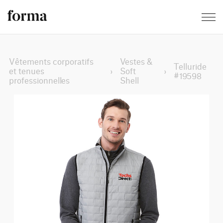
Vêtements corporatifs
Vestes &
Telluride
et tenues
›
Soft
›
#19598
professionnelles
Shell