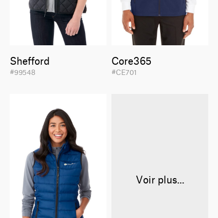
Shefford
Core365
#99548
#CE701
Voir plus...