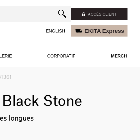
ACCÈS CLIENT
EKITA Express
ENGLISH
LERIE
CORPORATIF
MERCH
31361
 Black Stone
es longues