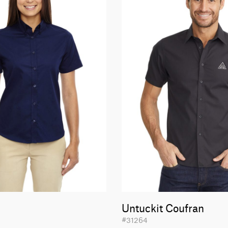
Untuckit Coufran
#31264