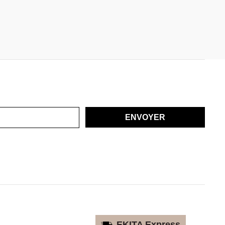
ENVOYER
EKITA Express