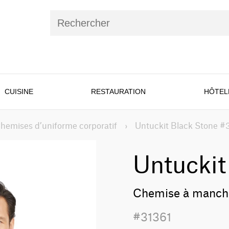
CUISINE
RESTAURATION
HÔTEL
hemises d’uniforme corporatif
›
Untuckit Black Stone #
Untuckit
Chemise à manch
#31361