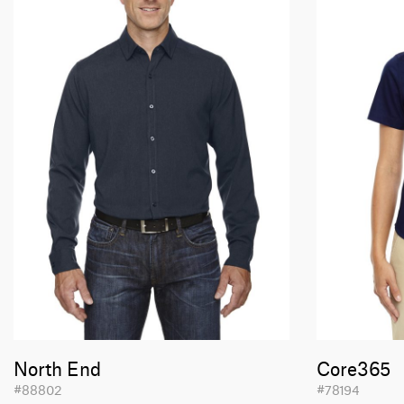
North End
Core365
#88802
#78194