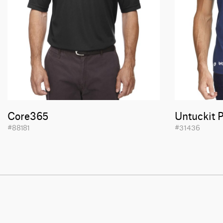
Core365
Untuckit 
#88181
#31436