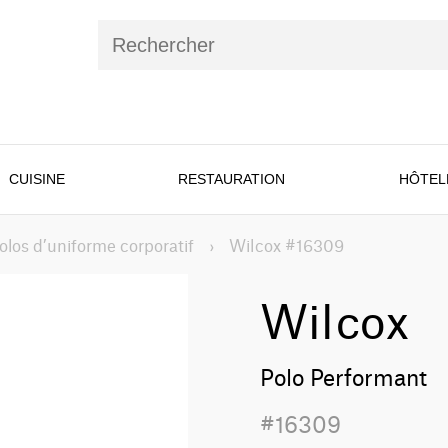
CUISINE
RESTAURATION
HÔTEL
olos d’uniforme corporatif
›
Wilcox #16309
Wilcox
Polo Performant
#16309