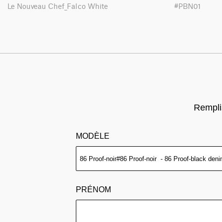
Le Nouveau Chef_Falco White
#PBN01
Remplis
MODÈLE
PRÉNOM