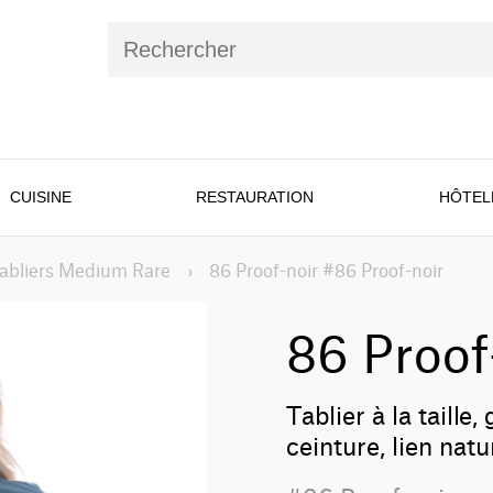
CUISINE
RESTAURATION
HÔTEL
abliers Medium Rare
›
86 Proof-noir #86 Proof-noir
86 Proof
Tablier à la taille
ceinture, lien nat