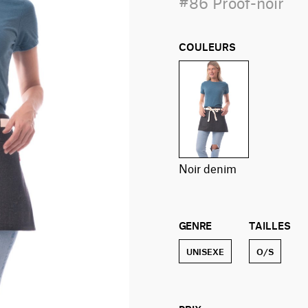
#86 Proof-noir
COULEURS
noir denim
GENRE
TAILLES
UNISEXE
O/S