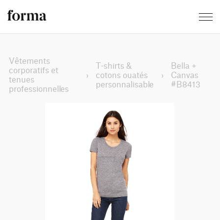
Vêtements
T-shirts &
Bella +
corporatifs et
›
cotons ouatés
›
Canvas
tenues
personnalisable
#B8413
professionnelles