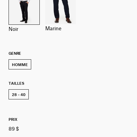
marine
noir
GENRE
HOMME
TAILLES
28 – 40
PRIX
89 $