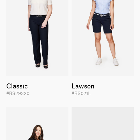
Classic
Lawson
#BS29320
#BS021L