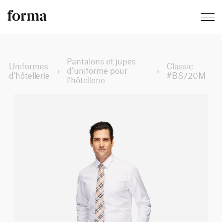
Pantalons et jupes
Uniformes
Classic
›
d’uniforme pour
›
d'hôtellerie
#BS720M
l’hôtellerie