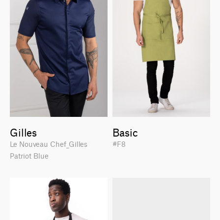
Gilles
Basic
Le Nouveau Chef_Gilles
#F8
Patriot Blue