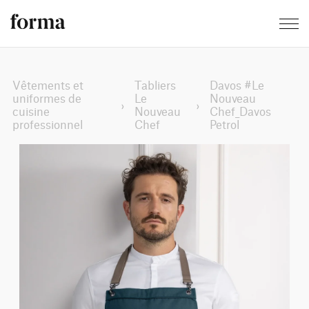
Vêtements et
Tabliers
Davos #Le
uniformes de
Le
Nouveau
›
›
cuisine
Nouveau
Chef_Davos
professionnel
Chef
Petrol