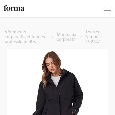
Vêtements
Tentree
Manteaux
corporatifs et tenues
›
›
Nimbus
corporatif
professionnelles
#92737