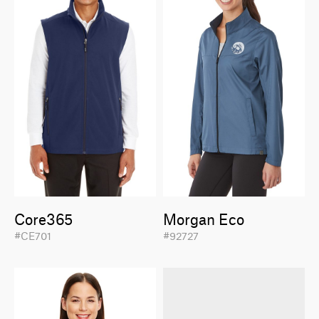
Core365
Morgan Eco
#CE701
#92727