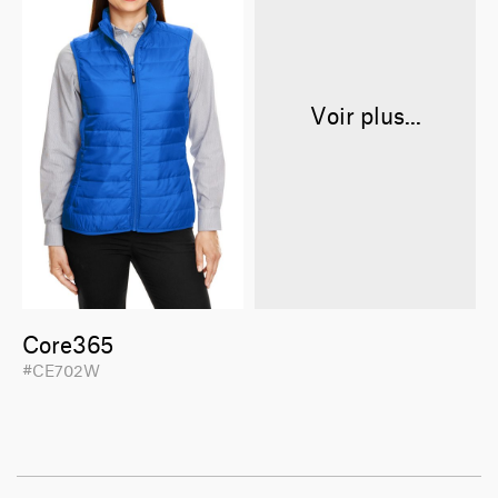
Voir plus...
Core365
#CE702W