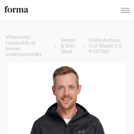
Vêtements
Vestes
UnderArmour
corporatifs et
›
& Soft
›
CGI Shield 2.0
tenues
Shell
#1371587
professionnelles